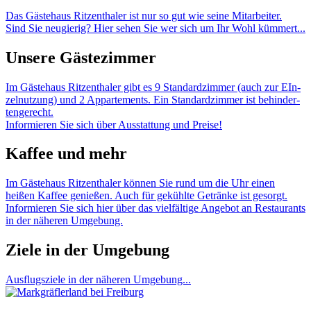
Das Gäs­tehaus Rit­zent­haler ist nur so gut wie seine Mitar­beiter.
Sind Sie neugierig? Hier sehen Sie wer sich um Ihr Wohl küm­mert...
Unsere Gästezimmer
Im Gäs­tehaus Rit­zent­haler gibt es 9 Stan­dard­zim­mer (auch zur EIn­
zel­nut­zung) und 2 Appar­tements. Ein Stan­dard­zim­mer ist behin­der­
ten­gerecht.
Infor­mieren Sie sich über Aus­stat­tung und Preise!
Kaffee und mehr
Im Gäs­tehaus Rit­zent­haler kön­nen Sie rund um die Uhr einen
heißen Kaf­fee genießen. Auch für gekühlte Getränke ist gesorgt.
Infor­mieren Sie sich hier über das viel­fäl­tige Ange­bot an Res­taurants
in der näheren Umge­bung.
Ziele in der Umgebung
Aus­flugs­ziele in der näheren Umge­bung...