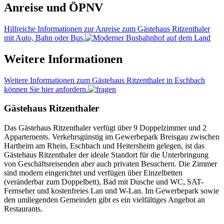
Anreise und ÖPNV
Hilf­reiche Infor­mationen zur Anreise zum Gäs­tehaus Rit­zent­haler
mit Auto, Bahn oder Bus.
Weitere Informationen
Weitere Infor­mationen zum Gäs­tehaus Rit­zent­haler in Esch­bach
kön­nen Sie hier anfor­dern.
Gästehaus Ritzenthaler
Das Gästehaus Ritzenthaler verfügt über 9 Doppelzimmer und 2
Appartements. Verkehrsgünstig im Gewerbepark Breisgau zwischen
Hartheim am Rhein, Eschbach und Heitersheim gelegen, ist das
Gästehaus Ritzenthaler der ideale Standort für die Unterbringung
von Geschäftsreisenden aber auch privaten Besuchern. Die Zimmer
sind modern eingerichtet und verfügen über Einzelbetten
(veränderbar zum Doppelbett), Bad mit Dusche und WC, SAT-
Fernseher und kostenfreies Lan und W-Lan. Im Gewerbepark sowie
den umliegenden Gemeinden gibt es ein vielfältiges Angebot an
Restaurants.